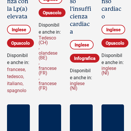
nza con
so
nso
la Lp(a)
l'insuffi
cardiac
Opuscolo
elevata
cienza
o
cardiac
Disponibil
Inglese
Inglese
a
e anche in:
Tedesco
(CH)
Opuscolo
Opuscolo
Inglese
,
olandese
Disponibil
Disponibil
(BE)
Infografica
e anche in:
,
e anche in:
francese
inglese
francese
,
Disponibil
(FR)
(NI)
tedesco
,
,
e anche in:
italiano
,
francese
inglese
(FR)
(NI)
spagnolo