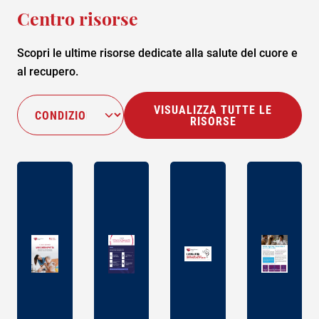
Cardiomiopatia
Centro risorse
ipertonica
Scopri le ultime risorse dedicate alla salute del cuore e
Lp(a)
al recupero.
Ictus ricorrente
VISUALIZZA TUTTE LE
RISORSE
Ictus
Cardiomiopatia
amiloide da
transtiretina