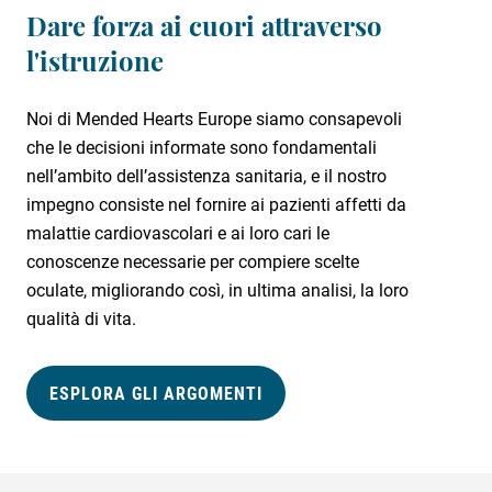
Colesterolo
Dare forza ai cuori attraverso
Malattia renale
l'istruzione
cronica
Noi di Mended Hearts Europe siamo consapevoli
che le decisioni informate sono fondamentali
Diabete
nell’ambito dell’assistenza sanitaria, e il nostro
impegno consiste nel fornire ai pazienti affetti da
Terapia genica
malattie cardiovascolari e ai loro cari le
conoscenze necessarie per compiere scelte
Infarto
oculate, migliorando così, in ultima analisi, la loro
qualità di vita.
Insufficienza
cardiaca
ESPLORA GLI ARGOMENTI
Ipertensione