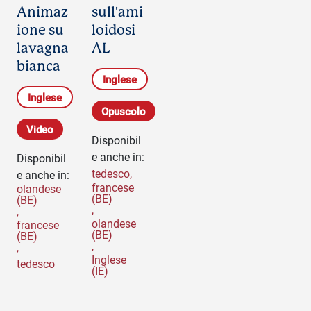
Animaz
sull'ami
ione su
loidosi
lavagna
AL
bianca
Inglese
Inglese
Opuscolo
Video
Disponibil
e anche in:
Disponibil
tedesco
,
e anche in:
francese
olandese
(BE)
(BE)
,
,
olandese
francese
(BE)
(BE)
,
,
Inglese
tedesco
(IE)