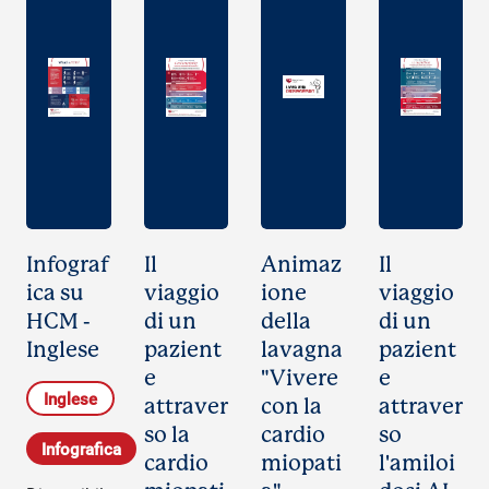
Infograf
Il
Animaz
Il
ica su
viaggio
ione
viaggio
HCM -
di un
della
di un
Inglese
pazient
lavagna
pazient
e
"Vivere
e
Inglese
attraver
con la
attraver
so la
cardio
so
Infografica
cardio
miopati
l'amiloi