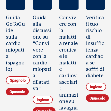
Guida
Guida
Conviv
Verifica
GoToGu
alla
ere con
il tuo
ide
discussi
la
rischio
sulla
one su
malatti
di
cardio
“Convi
a renale
insuffic
miopati
vere
cronica
ienza
a
con la
e le
cardiac
(spagno
cardio
malatti
a se
lo)
miopati
e
soffri di
a
cardiov
diabete
Spagnolo
dilatati
ascolari
Inglese
va”
:
Opuscolo
animazi
Opuscolo
Inglese
one su
lavagna
Opuscolo