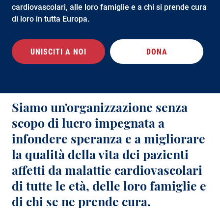
cardiovascolari, alle loro famiglie e a chi si prende cura
Colesterolo
Cardiomiopatia
di loro in tutta Europa.
Malattia renale cronica
Colesterolo
Terapia genica
UNISCITI A NOI
DONA
Malattia renale cronica
Infarto
Diabete
Insufficienza cardiaca
Terapia genica
Cardiomiopatia ipertrofica
Siamo un'organizzazione senza
Infarto
scopo di lucro impegnata a
Lp(a)
Insufficienza cardiaca
infondere speranza e a migliorare
Ictus
la qualità della vita dei pazienti
Ipertensione
Prevenzione ricorrente e secondaria dell'ictus
affetti da malattie cardiovascolari
Cardiomiopatia ipertrofica
di tutte le età, delle loro famiglie e
Lp(a)
di chi se ne prende cura.
Ictus ricorrente