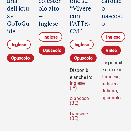
aria
colester
one su
cardiac
dell'ictu
olo alto
“Vivere
o
s -
–
con
nascost
GoToGu
Inglese
l’ATTR-
o
ide
CM”
Inglese
Inglese
Inglese
Inglese
Opuscolo
Video
Opuscolo
Opuscolo
Disponibil
e anche in:
Disponibil
francese
,
e anche in:
Inglese
tedesco
,
(IE)
italiano
,
,
spagnolo
olandese
(BE)
,
francese
(BE)