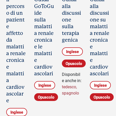
percors
GoToGu
alla
alla
o di un
ide
discussi
discussi
pazient
sulla
one
one su
e
malatti
sulla
malatti
affetto
a renale
terapia
a renale
da
cronica
genica
cronica
malatti
e le
e
Inglese
a renale
malatti
malatti
cronica
e
e
Opuscolo
e
cardiov
cardiov
malatti
ascolari
ascolari
Disponibil
a
e anche in:
Inglese
Inglese
tedesco
,
cardiov
spagnolo
ascolar
Opuscolo
Opuscolo
e
Inglese