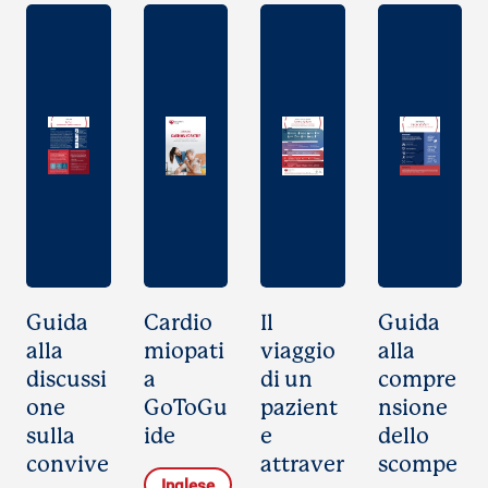
Guida
Cardio
Il
Guida
alla
miopati
viaggio
alla
discussi
a
di un
compre
one
GoToGu
pazient
nsione
sulla
ide
e
dello
convive
attraver
scompe
Inglese