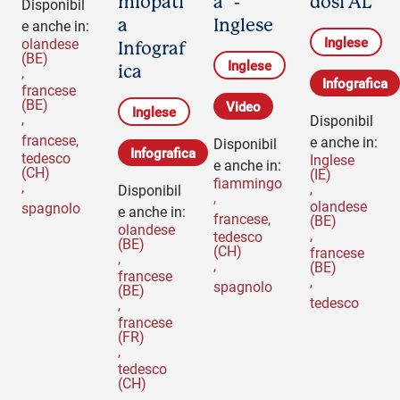
miopati
a" -
dosi AL
Disponibil
a
Inglese
e anche in:
Inglese
olandese
Infograf
(BE)
Inglese
ica
,
Infografica
francese
(BE)
Video
Inglese
,
Disponibil
francese
,
e anche in:
Disponibil
Infografica
tedesco
Inglese
e anche in:
(CH)
(IE)
fiammingo
,
,
Disponibil
,
olandese
spagnolo
e anche in:
francese
,
(BE)
olandese
,
tedesco
(BE)
(CH)
francese
,
,
(BE)
francese
,
spagnolo
(BE)
tedesco
,
francese
(FR)
,
tedesco
(CH)
,