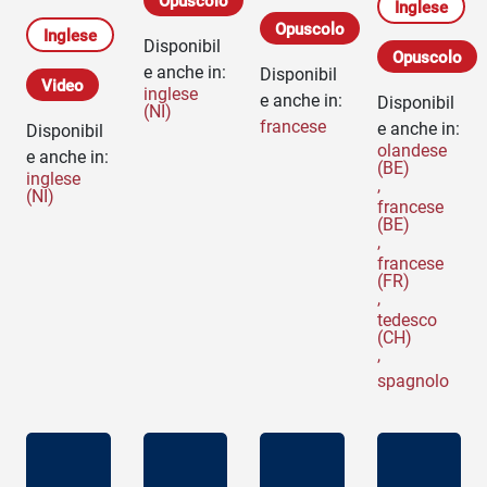
Inglese
Opuscolo
Inglese
Disponibil
Opuscolo
e anche in:
Disponibil
Video
inglese
e anche in:
Disponibil
(NI)
francese
e anche in:
Disponibil
olandese
e anche in:
(BE)
inglese
,
(NI)
francese
(BE)
,
francese
(FR)
,
tedesco
(CH)
,
spagnolo