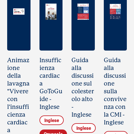
Animaz
Insuffic
Guida
Guida
ione
ienza
alla
alla
della
cardiac
discussi
discussi
lavagna
a
one sul
one
"Vivere
GoToGu
colester
sulla
con
ide -
olo alto
convive
l'insuffi
Inglese
-
nza con
cienza
Inglese
la CMI -
Inglese
cardiac
Inglese
Inglese
a
Opuscolo