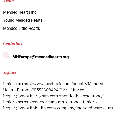
Visita
Colesterolo
Cardiomiopatia
Mended Hearts Inc
Malattia renale cronica
Colesterolo
Young Mended Hearts
Terapia genica
Mended Little Hearts
Malattia renale cronica
Infarto
Diabete
Insufficienza cardiaca
Contattaci
Terapia genica
Cardiomiopatia ipertrofica
MHEurope@mendedhearts.org
Infarto
Lp(a)
Insufficienza cardiaca
Seguici
Ictus
Ipertensione
Link to https://www.facebook.com/people/Mended-
Prevenzione ricorrente e secondaria dell'ictus
Cardiomiopatia ipertrofica
Hearts-Europe/61552808424017/
Link to
https://www.instagram.com/mendedheartseurope/
Lp(a)
Link to https://twitter.com/mh_europe
Link to
https://www.linkedin.com/company/mendedheartseur
Ictus ricorrente