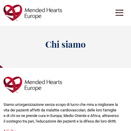
Vai
al
contenuto
principale
PANORAMICA SULL'ISTRUZIONE
CENTRO RISORSE
Scoprite approfondimenti, consigli e informazioni sulle varie
Scopri i materiali di supporto destinati alle persone affette da
malattie cardiovascolari. Scoprite come la conoscenza possa
patologie cardiache in tutta Europa
Chi siamo
essere uno strumento potente nel viaggio verso la salute del cuore.
Visualizza tutte le risorse
Vai alla panoramica
RISORSE PER PATOLOGIA
Indietro
Indietro
Amiloidosi AL
Amiloidosi AL
Stenosi aortica
Siamo un'organizzazione senza scopo di lucro che mira a migliorare la
Dissezione aortica
vita dei pazienti affetti da malattie cardiovascolari, delle loro famiglie
ATTR-CM
e di chi se ne prende cura in Europa, Medio Oriente e Africa, attraverso
Cancro
il sostegno tra pari, l'educazione dei pazienti e la difesa dei loro diritti.
Cardiomiopatia
Arresto cardiaco