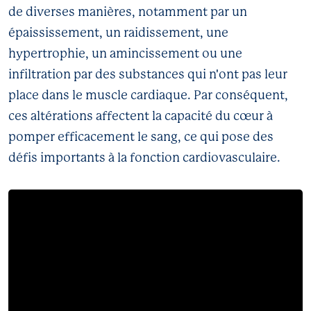
Cholestérol
de diverses manières, notamment par un
Cardiomyopathie
épaississement, un raidissement, une
Maladie rénale chronique
Cholestérol
hypertrophie, un amincissement ou une
Thérapie génique
infiltration par des substances qui n'ont pas leur
Maladie rénale chronique
Crise cardiaque
place dans le muscle cardiaque. Par conséquent,
Diabète
ces altérations affectent la capacité du cœur à
Insuffisance cardiaque
Thérapie génique
pomper efficacement le sang, ce qui pose des
Cardiomyopathie hypertrophique
défis importants à la fonction cardiovasculaire.
Crise cardiaque
Lp(a)
Insuffisance cardiaque
Accident vasculaire cérébral
Hypertension
Prévention des récidives et prévention secondaire de l'AVC
Cardiomyopathie hypertrophique
Lp(a)
Récidive d'accident vasculaire cérébral