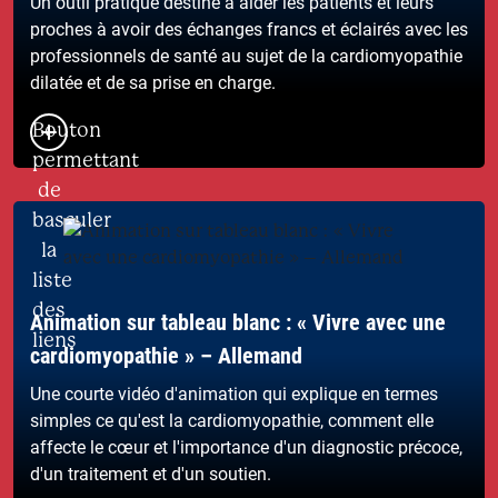
Un outil pratique destiné à aider les patients et leurs
proches à avoir des échanges francs et éclairés avec les
professionnels de santé au sujet de la cardiomyopathie
dilatée et de sa prise en charge.
Bouton
permettant
de
basculer
la
liste
des
Animation sur tableau blanc : « Vivre avec une
liens
cardiomyopathie » – Allemand
Une courte vidéo d'animation qui explique en termes
simples ce qu'est la cardiomyopathie, comment elle
affecte le cœur et l'importance d'un diagnostic précoce,
d'un traitement et d'un soutien.