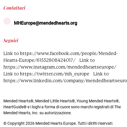
Colesterolo
Contattaci
Cardiomiopatia
Malattia renale cronica
Colesterolo
MHEurope@mendedhearts.org
Terapia genica
Malattia renale cronica
Infarto
Seguici
Diabete
Insufficienza cardiaca
Link to https://www.facebook.com/people/Mended-
Terapia genica
Hearts-Europe/61552808424017/
Link to
Cardiomiopatia ipertrofica
Infarto
https://www.instagram.com/mendedheartseurope/
Lp(a)
Link to https://twitter.com/mh_europe
Link to
Insufficienza cardiaca
https://www.linkedin.com/company/mendedheartseur
Ictus
Ipertensione
Prevenzione ricorrente e secondaria dell'ictus
Mended Hearts®, Mended Little Hearts®, Young Mended Hearts®,
Cardiomiopatia ipertrofica
HeartGuide® e i loghi a forma di cuore sono marchi registrati di The
Lp(a)
Mended Hearts, Inc. su autorizzazione.
© Copyright 2026 Mended Hearts Europe. Tutti i diritti riservati.
Ictus ricorrente