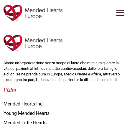
Vai
al
contenuto
principale
PANORAMICA SULL'ISTRUZIONE
CENTRO RISORSE
Scoprite approfondimenti, consigli e informazioni sulle varie
Scopri i materiali di supporto destinati alle persone affette da
malattie cardiovascolari. Scoprite come la conoscenza possa
patologie cardiache in tutta Europa
essere uno strumento potente nel viaggio verso la salute del cuore.
Visualizza tutte le risorse
Vai alla panoramica
Siamo un'organizzazione senza scopo di lucro che mira a migliorare la
vita dei pazienti affetti da malattie cardiovascolari, delle loro famiglie
e di chi se ne prende cura in Europa, Medio Oriente e Africa, attraverso
RISORSE PER PATOLOGIA
Indietro
il sostegno tra pari, l'educazione dei pazienti e la difesa dei loro diritti.
Indietro
Amiloidosi AL
Visita
Amiloidosi AL
Stenosi aortica
Mended Hearts Inc
Dissezione aortica
ATTR-CM
Young Mended Hearts
Cancro
Mended Little Hearts
Cardiomiopatia
Arresto cardiaco