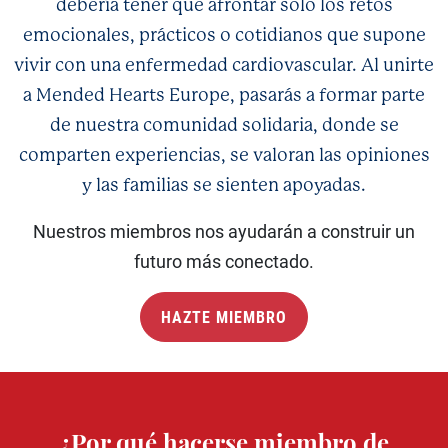
debería tener que afrontar solo los retos
Colesterol
emocionales, prácticos o cotidianos que supone
Cardiomiopatía
vivir con una enfermedad cardiovascular. Al unirte
Enfermedad renal crónica
Colesterol
a Mended Hearts Europe, pasarás a formar parte
Terapia génica
Enfermedad renal crónica
de nuestra comunidad solidaria, donde se
Infarto
comparten experiencias, se valoran las opiniones
Diabetes
y las familias se sienten apoyadas.
Insuficiencia cardíaca
Terapia génica
Nuestros miembros nos ayudarán a construir un
Cardiomiopatía hipertrófica
Infarto
futuro más conectado.
Lp(a)
Insuficiencia cardíaca
Accidente cerebrovascular
Hipertensión
HAZTE MIEMBRO
Prevención recurrente y secundaria del ictus
Cardiomiopatía hipertrófica
Lp(a)
Apoplejía recurrente
¿Por qué hacerse miembro de