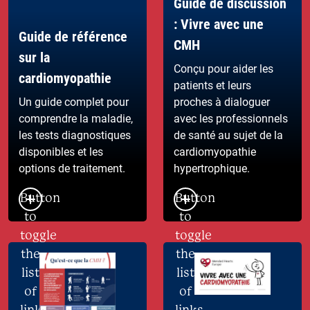
Guide de discussion
: Vivre avec une
Guide de référence
CMH
sur la
Conçu pour aider les
cardiomyopathie
patients et leurs
Un guide complet pour
proches à dialoguer
comprendre la maladie,
avec les professionnels
les tests diagnostiques
de santé au sujet de la
disponibles et les
cardiomyopathie
options de traitement.
hypertrophique.
Button
Button
to
to
toggle
toggle
the
the
list
list
of
of
links
links