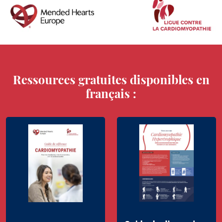
Stroke
Transthyretin Amyloid Cardiomyopathy
Ressources gratuites disponibles en
français :