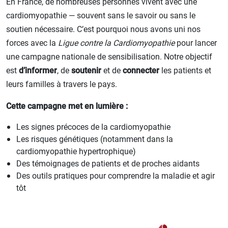
En France, de nombreuses personnes vivent avec une
Cholesterol
cardiomyopathie — souvent sans le savoir ou sans le
Cardiomyopathy
Chronic Kidney Disease
soutien nécessaire. C’est pourquoi nous avons uni nos
Cholesterol
forces avec la
Ligue contre la Cardiomyopathie
pour lancer
Gene Therapy
une campagne nationale de sensibilisation. Notre objectif
Chronic Kidney Disease
Heart Attack
est
d’informer
, de
soutenir
et de
connecter
les patients et
Diabetes
leurs familles à travers le pays.
Heart Failure
Gene Therapy
Cette campagne met en lumière :
Hypertrophic Cardiomyopathy
Heart Attack
Les signes précoces de la cardiomyopathie
Lp(a)
Les risques génétiques (notamment dans la
Heart Failure
Stroke
cardiomyopathie hypertrophique)
Hypertension
Des témoignages de patients et de proches aidants
Recurrent and Secondary Prevention of Stroke
Des outils pratiques pour comprendre la maladie et agir
Hypertrophic Cardiomyopathy
tôt
Lp(a)
Recurrent stroke