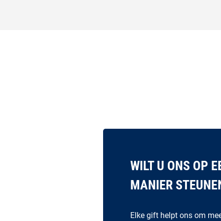
WILT U ONS OP 
MANIER STEUNE
Elke gift helpt ons om me