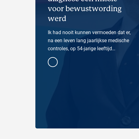
voor bewustwording
werd
Ik had nooit kunnen vermoeden dat er,
na een leven lang jaarlijkse medische
controles, op 54-jarige leeftijd
plotseling iets aangeboren zou worden
ontdekt dat mijn kijk op mijn
gezondheid — en mijn
verantwoordelijkheid ten opzichte
van…