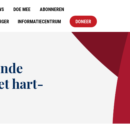
WS
DOE MEE
ABONNEREN
RGER
INFORMATIECENTRUM
DONEER
ende
t hart-