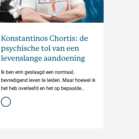
Konstantinos Chortis: de
psychische tol van een
levenslange aandoening
Ik ben erin geslaagd een normaal,
bevredigend leven te leiden. Maar hoewel ik
het heb overleefd en het op bepaalde
momenten zelfs goed ging, was de
psychologische tol die we als gezin hebben
betaald onvoorstelbaar groot.