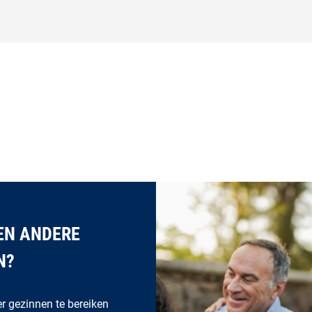
EEN ANDERE
N?
er gezinnen te bereiken