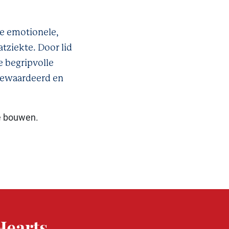
de emotionele,
tziekte. Door lid
 begripvolle
gewaardeerd en
e bouwen.