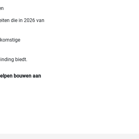
en
iten die in 2026 van
oekomstige
inding biedt.
e helpen bouwen aan