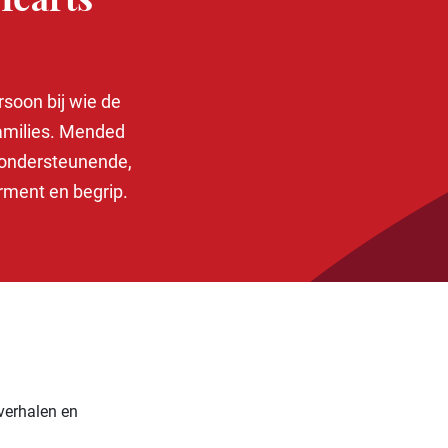
Hearts
rsoon bij wie de
families. Mended
 ondersteunende,
rment en begrip.
verhalen en