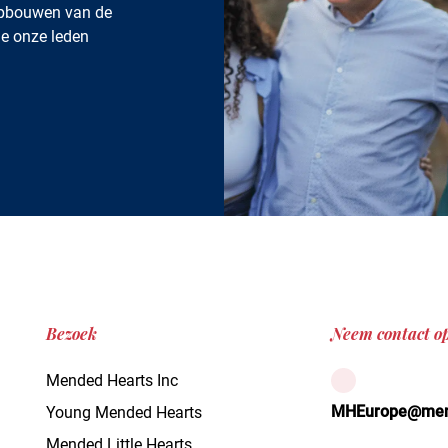
opbouwen van de
e onze leden
Bezoek
Neem contact o
Mended Hearts Inc
MHEurope@mend
Young Mended Hearts
Mended Little Hearts