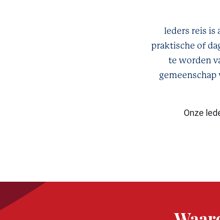
Ieders reis i
praktische of da
te worden v
gemeenschap w
Onze led