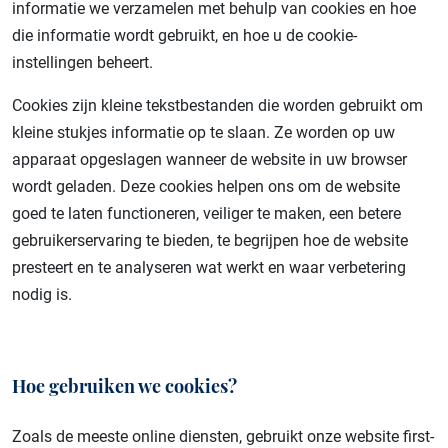
informatie we verzamelen met behulp van cookies en hoe
Cholesterol
die informatie wordt gebruikt, en hoe u de cookie-
Cardiomyopathie
Chronische nierziekte
instellingen beheert.
Cholesterol
Gentherapie
Cookies zijn kleine tekstbestanden die worden gebruikt om
Chronische nierziekte
kleine stukjes informatie op te slaan. Ze worden op uw
Hartaanval
Diabetes
apparaat opgeslagen wanneer de website in uw browser
Hartfalen
wordt geladen. Deze cookies helpen ons om de website
Gentherapie
goed te laten functioneren, veiliger te maken, een betere
Hypertrofische cardiomyopathie
Hartaanval
gebruikerservaring te bieden, te begrijpen hoe de website
Lp(a)
presteert en te analyseren wat werkt en waar verbetering
Hartfalen
nodig is.
Beroerte
Hypertensie
Herhalingspreventie en secundaire preventie van een
Hypertrofische cardiomyopathie
beroerte
Hoe gebruiken we cookies?
Lp(a)
Zoals de meeste online diensten, gebruikt onze website first-
Terugkerende beroerte