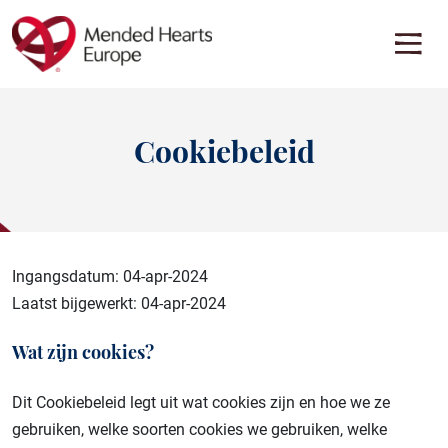
Ga
naar
de
hoofdinhoud
OVERZICHT ONDERWIJS
INFORMATIECENTRUM
Ontdek inzichten, tips en informatie over verschillende hart- en
Ontdek ondersteunend materiaal voor mensen met
vaatziekten. Leer hoe kennis een krachtig hulpmiddel kan zijn op
hartaandoeningen in heel Europa
Cookiebeleid
weg naar een gezond hart.
Bekijk alle bronnen
Ga naar het overzicht
INFORMATIEBRONNEN PER AANDOENING
Terug
Ingangsdatum: 04-apr-2024
Terug
Laatst bijgewerkt: 04-apr-2024
AL-amyloïdose
AL-amyloïdose
Aortavernauwing
Wat zijn cookies?
Aortadissectie
ATTR-CM
Dit Cookiebeleid legt uit wat cookies zijn en hoe we ze
Kanker
Cardiomyopathie
gebruiken, welke soorten cookies we gebruiken, welke
Hartstilstand